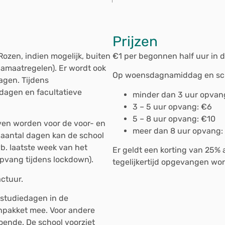
Prijzen
ozen, indien mogelijk, buiten
€1 per begonnen half uur in 
onamaatregelen). Er wordt ook
Op woensdagnamiddag en schoo
agen. Tijdens
gdagen en facultatieve
minder dan 3 uur opvang
3 – 5 uur opvang: €6
5 – 8 uur opvang: €10
ven worden voor de voor- en
meer dan 8 uur opvang:
aantal dagen kan de school
b. laatste week van het
Er geldt een korting van 25% 
pvang tijdens lockdown).
tegelijkertijd opgevangen wo
ctuur.
studiedagen in de
hpakket mee. Voor andere
doende. De school voorziet