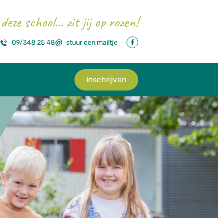
deze school… zit jij op rozen!
09/348 25 48
stuur een mailtje
Inschrijven