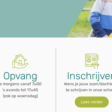
Opvang
Inschrijve
’s morgens vanaf 7u00
Wens je jouw zoon/dochte
’s avonds tot 17u45
te schrijven in onze sch
(ook op woensdag)
Lees verder