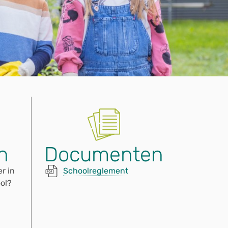
n
Documenten
r in
Schoolreglement
ool?